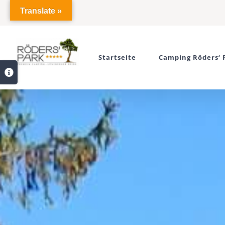
Zum
Translate »
Inhalt
springen
Startseite
Camping Röders‘ 
Toggle
Sliding
Bar
Area